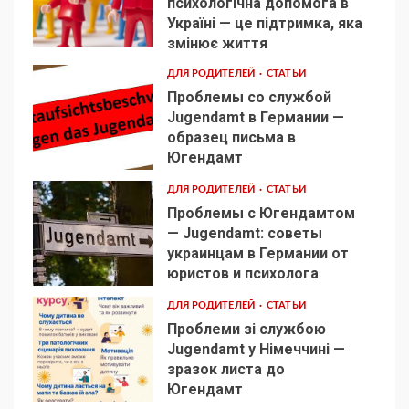
психологічна допомога в
Україні — це підтримка, яка
1
змінює життя
ДЛЯ РОДИТЕЛЕЙ
СТАТЬИ
Проблемы со службой
Jugendamt в Германии —
образец письма в
2
Югендамт
ДЛЯ РОДИТЕЛЕЙ
СТАТЬИ
Проблемы с Югендамтом
— Jugendamt: советы
украинцам в Германии от
3
юристов и психолога
ДЛЯ РОДИТЕЛЕЙ
СТАТЬИ
Проблеми зі службою
Jugendamt у Німеччині —
зразок листа до
4
Югендамт