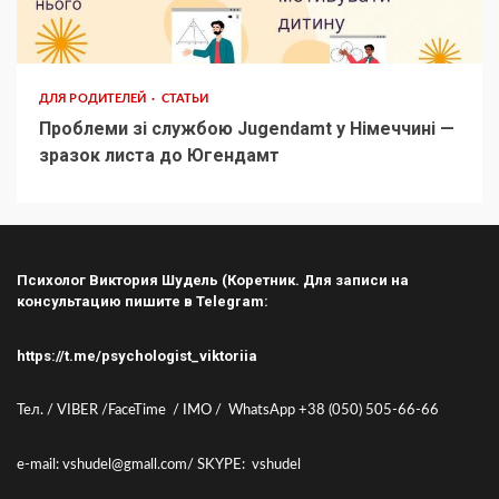
ДЛЯ РОДИТЕЛЕЙ
СТАТЬИ
Проблеми зі службою Jugendamt у Німеччині —
зразок листа до Югендамт
Психолог Виктория Шудель (Коретник. Для записи на
консультацию пишите в Telegram:
https://t.me/psychologist_viktoriia
Тел. / VIBER /FaceTime / IMO / WhatsApp +38 (050) 505-66-66
e-mail: vshudel@gmall.com/ SKYPE: vshudel