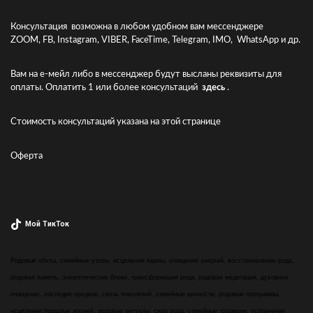
Консультация возможна в любом удобном вам мессенджере
ZOOM, FB, Instagram, VIBER, FaceTime, Telegram, IMO, WhatsApp и др.
Вам на е-мейл либо в мессенджер будут высланы реквизиты для
оплаты. Оплатить 1 или более консультаций
здесь
.
Стоимость консультаций указана
на этой странице
Оферта
Мой ТикТок
Родовые обеты, семейные узоры, исцеление кармы, очищение энергий, восстановление рода,
родовая память, энергетические блоки, трансформация рода, родовая медитация, духовное
очищение, наследие предков, связь поколений, семейные ценности, родовые программы,
исцеление прошлых жизней, родовые ритуалы, сила рода, семейные традиции, устранение