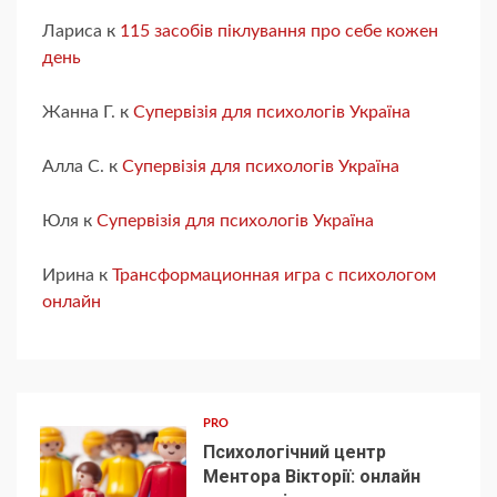
Лариса
к
115 засобів піклування про себе кожен
день
Жанна Г.
к
Супервізія для психологів Україна
Алла С.
к
Супервізія для психологів Україна
Юля
к
Супервізія для психологів Україна
Ирина
к
Трансформационная игра с психологом
онлайн
PRO
Психологічний центр
Ментора Вікторії: онлайн