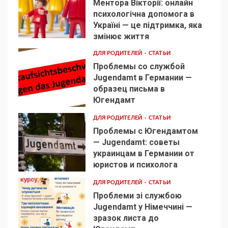
Ментора Вікторії: онлайн
психологічна допомога в
Україні — це підтримка, яка
1
змінює життя
ДЛЯ РОДИТЕЛЕЙ
СТАТЬИ
Проблемы со службой
Jugendamt в Германии —
образец письма в
2
Югендамт
ДЛЯ РОДИТЕЛЕЙ
СТАТЬИ
Проблемы с Югендамтом
— Jugendamt: советы
украинцам в Германии от
3
юристов и психолога
ДЛЯ РОДИТЕЛЕЙ
СТАТЬИ
Проблеми зі службою
Jugendamt у Німеччині —
зразок листа до
4