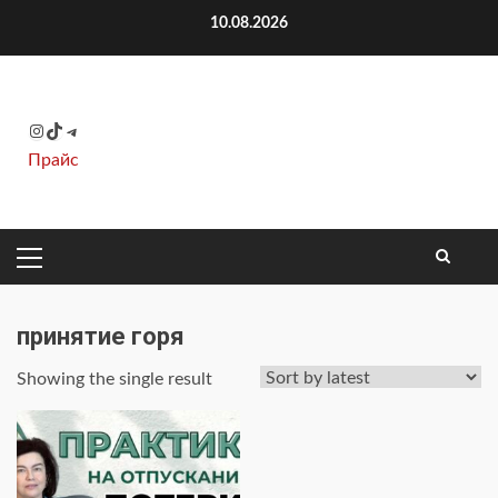
Перейти
10.08.2026
к
содержимому
Instagram
TikTok
Telegram
Прайс
ОСНОВНОЕ
МЕНЮ
принятие горя
Showing the single result