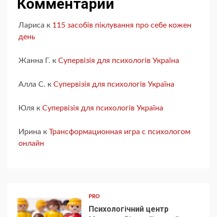
Комментарии
Лариса
к
115 засобів піклування про себе кожен
день
Жанна Г.
к
Супервізія для психологів Україна
Алла С.
к
Супервізія для психологів Україна
Юля
к
Супервізія для психологів Україна
Ирина
к
Трансформационная игра с психологом
онлайн
PRO
Психологічний центр