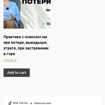
Практика с психологом
при потере, выкидыше,
утрате, при застревании
в горе
550,00
₴
Add to cart
Мой ТикТок
Написать мне