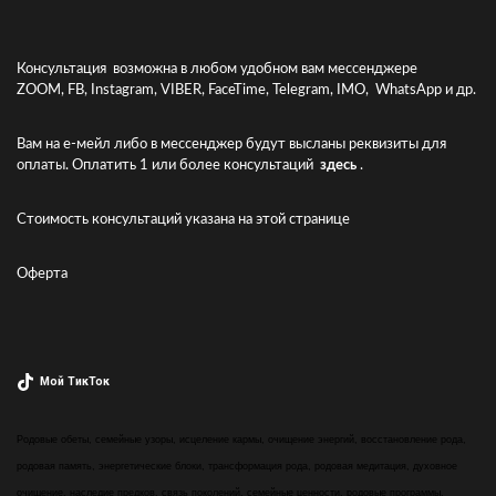
Консультация возможна в любом удобном вам мессенджере
ZOOM, FB, Instagram, VIBER, FaceTime, Telegram, IMO, WhatsApp и др.
Вам на е-мейл либо в мессенджер будут высланы реквизиты для
оплаты. Оплатить 1 или более консультаций
здесь
.
Стоимость консультаций указана
на этой странице
Оферта
Мой ТикТок
Родовые обеты, семейные узоры, исцеление кармы, очищение энергий, восстановление рода,
родовая память, энергетические блоки, трансформация рода, родовая медитация, духовное
очищение, наследие предков, связь поколений, семейные ценности, родовые программы,