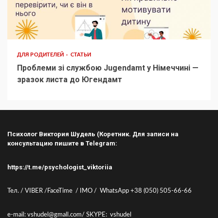
ДЛЯ РОДИТЕЛЕЙ
СТАТЬИ
Проблеми зі службою Jugendamt у Німеччині —
зразок листа до Югендамт
Психолог Виктория Шудель (Коретник. Для записи на
консультацию пишите в Telegram:
https://t.me/psychologist_viktoriia
Тел. / VIBER /FaceTime / IMO / WhatsApp +38 (050) 505-66-66
e-mail: vshudel@gmall.com/ SKYPE: vshudel