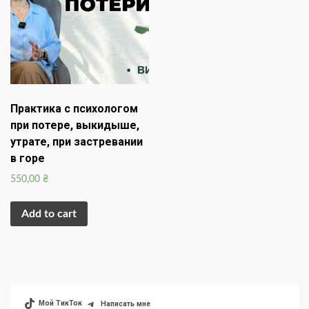
Практика с психологом
при потере, выкидыше,
утрате, при застревании
в горе
550,00
₴
Add to cart
Мой ТикТок
Написать мне