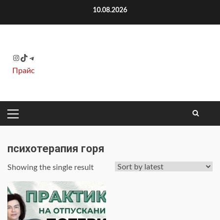
Перейти
10.08.2026
к
содержимому
Instagram
TikTok
Telegram
Прайс
ОСНОВНОЕ
МЕНЮ
психотерапия горя
Showing the single result