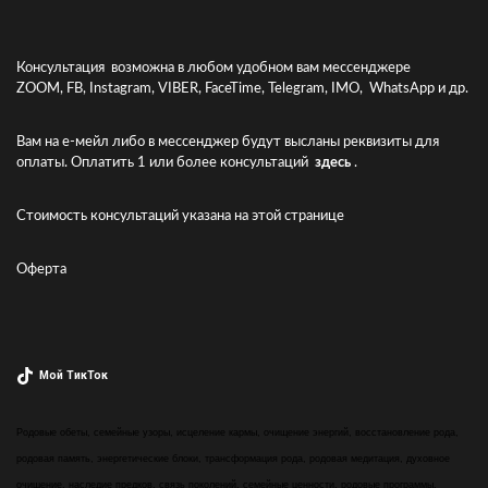
Консультация возможна в любом удобном вам мессенджере
ZOOM, FB, Instagram, VIBER, FaceTime, Telegram, IMO, WhatsApp и др.
Вам на е-мейл либо в мессенджер будут высланы реквизиты для
оплаты. Оплатить 1 или более консультаций
здесь
.
Стоимость консультаций указана
на этой странице
Оферта
Мой ТикТок
Родовые обеты, семейные узоры, исцеление кармы, очищение энергий, восстановление рода,
родовая память, энергетические блоки, трансформация рода, родовая медитация, духовное
очищение, наследие предков, связь поколений, семейные ценности, родовые программы,