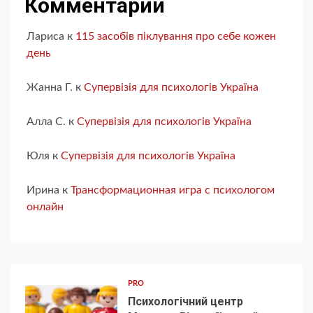
Комментарии
Лариса
к
115 засобів піклування про себе кожен
день
Жанна Г.
к
Супервізія для психологів Україна
Алла С.
к
Супервізія для психологів Україна
Юля
к
Супервізія для психологів Україна
Ирина
к
Трансформационная игра с психологом
онлайн
PRO
Психологічний центр