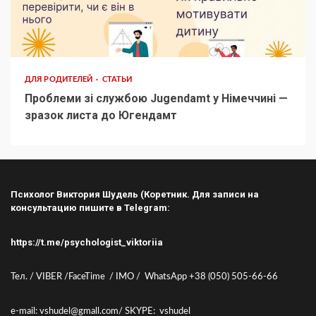
ДЛЯ РОДИТЕЛЕЙ
СТАТЬИ
Проблеми зі службою Jugendamt у Німеччині —
зразок листа до Югендамт
Психолог Виктория Шудель (Коретник. Для записи на
консультацию пишите в Telegram:
https://t.me/psychologist_viktoriia
Тел. / VIBER /FaceTime / IMO / WhatsApp +38 (050) 505-66-66
e-mail: vshudel@gmall.com/ SKYPE: vshudel