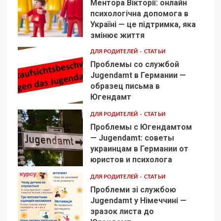
Ментора Вікторії: онлайн
психологічна допомога в
Україні — це підтримка, яка
1
змінює життя
ДЛЯ РОДИТЕЛЕЙ
СТАТЬИ
Проблемы со службой
Jugendamt в Германии —
образец письма в
2
Югендамт
ДЛЯ РОДИТЕЛЕЙ
СТАТЬИ
Проблемы с Югендамтом
— Jugendamt: советы
украинцам в Германии от
3
юристов и психолога
ДЛЯ РОДИТЕЛЕЙ
СТАТЬИ
Проблеми зі службою
Jugendamt у Німеччині —
зразок листа до
4