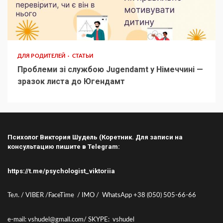
ДЛЯ РОДИТЕЛЕЙ
СТАТЬИ
Проблеми зі службою Jugendamt у Німеччині —
зразок листа до Югендамт
Психолог Виктория Шудель (Коретник. Для записи на
консультацию пишите в Telegram:
https://t.me/psychologist_viktoriia
Тел. / VIBER /FaceTime / IMO / WhatsApp +38 (050) 505-66-66
e-mail: vshudel@gmall.com/ SKYPE: vshudel