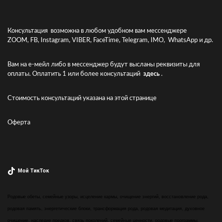
Консультация возможна в любом удобном вам мессенджере
ZOOM, FB, Instagram, VIBER, FaceTime, Telegram, IMO, WhatsApp и др.
Вам на е-мейл либо в мессенджер будут высланы реквизиты для
оплаты. Оплатить 1 или более консультаций
здесь
.
Стоимость консультаций указана
на этой странице
Оферта
Мой ТикТок
Родовые обеты, семейные узоры, исцеление кармы, очищение энергий, восстановление рода,
родовая память, энергетические блоки, трансформация рода, родовая медитация, духовное
очищение, наследие предков, связь поколений, семейные ценности, родовые программы,