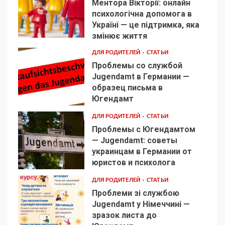
Ментора Вікторії: онлайн
психологічна допомога в
Україні — це підтримка, яка
1
змінює життя
ДЛЯ РОДИТЕЛЕЙ
СТАТЬИ
Проблемы со службой
Jugendamt в Германии —
образец письма в
2
Югендамт
ДЛЯ РОДИТЕЛЕЙ
СТАТЬИ
Проблемы с Югендамтом
— Jugendamt: советы
украинцам в Германии от
3
юристов и психолога
ДЛЯ РОДИТЕЛЕЙ
СТАТЬИ
Проблеми зі службою
Jugendamt у Німеччині —
зразок листа до
4