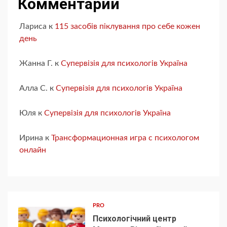
Комментарии
Лариса
к
115 засобів піклування про себе кожен
день
Жанна Г.
к
Супервізія для психологів Україна
Алла С.
к
Супервізія для психологів Україна
Юля
к
Супервізія для психологів Україна
Ирина
к
Трансформационная игра с психологом
онлайн
PRO
Психологічний центр