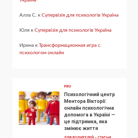
Україна
Алла С.
к
Супервізія для психологів Україна
Юля
к
Супервізія для психологів Україна
Ирина
к
Трансформационная игра с
психологом онлайн
PRO
Психологічний центр
Ментора Вікторії:
онлайн психологічна
допомога в Україні —
1
це підтримка, яка
змінює життя
ДЛЯ РОДИТЕЛЕЙ
СТАТЬИ