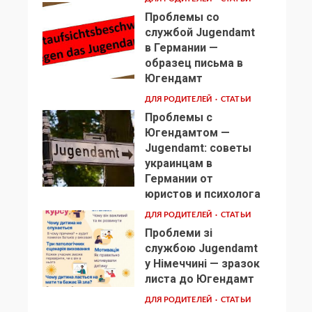
Проблемы со
службой Jugendamt
в Германии —
образец письма в
2
Югендамт
ДЛЯ РОДИТЕЛЕЙ
СТАТЬИ
Проблемы с
Югендамтом —
Jugendamt: советы
украинцам в
3
Германии от
юристов и психолога
ДЛЯ РОДИТЕЛЕЙ
СТАТЬИ
Проблеми зі
службою Jugendamt
у Німеччині — зразок
4
листа до Югендамт
ДЛЯ РОДИТЕЛЕЙ
СТАТЬИ