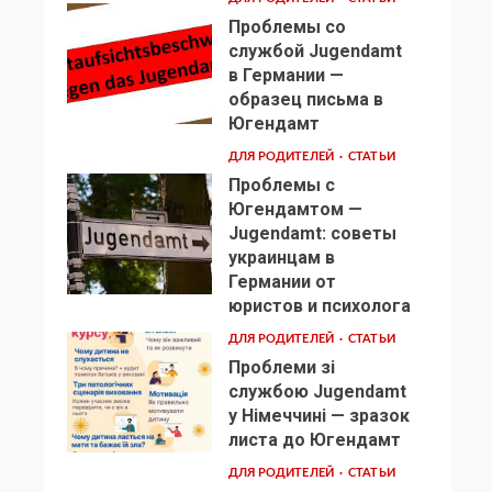
Проблемы со
службой Jugendamt
в Германии —
образец письма в
2
Югендамт
ДЛЯ РОДИТЕЛЕЙ
СТАТЬИ
Проблемы с
Югендамтом —
Jugendamt: советы
украинцам в
3
Германии от
юристов и психолога
ДЛЯ РОДИТЕЛЕЙ
СТАТЬИ
Проблеми зі
службою Jugendamt
у Німеччині — зразок
4
листа до Югендамт
ДЛЯ РОДИТЕЛЕЙ
СТАТЬИ