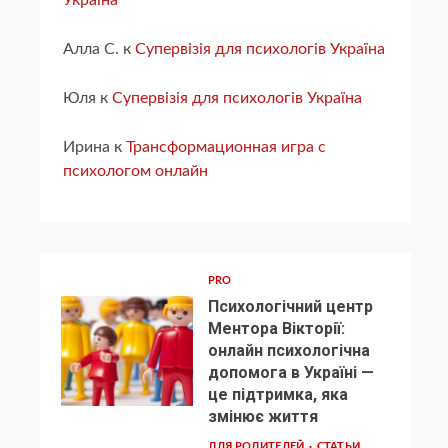
Україна
Алла С.
к
Супервізія для психологів Україна
Юля
к
Супервізія для психологів Україна
Ирина
к
Трансформационная игра с
психологом онлайн
PRO
Психологічний центр
Ментора Вікторії:
онлайн психологічна
допомога в Україні —
1
це підтримка, яка
змінює життя
ДЛЯ РОДИТЕЛЕЙ
СТАТЬИ