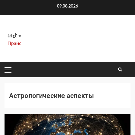
Перейти
09.08.2026
к
содержимому
Instagram
TikTok
Telegram
Прайс
ОСНОВНОЕ
МЕНЮ
Астрологические аспекты