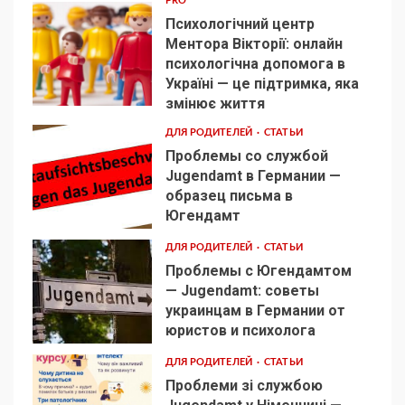
PRO
Психологічний центр
Ментора Вікторії: онлайн
психологічна допомога в
Україні — це підтримка, яка
1
змінює життя
ДЛЯ РОДИТЕЛЕЙ
СТАТЬИ
Проблемы со службой
Jugendamt в Германии —
образец письма в
2
Югендамт
ДЛЯ РОДИТЕЛЕЙ
СТАТЬИ
Проблемы с Югендамтом
— Jugendamt: советы
украинцам в Германии от
3
юристов и психолога
ДЛЯ РОДИТЕЛЕЙ
СТАТЬИ
Проблеми зі службою