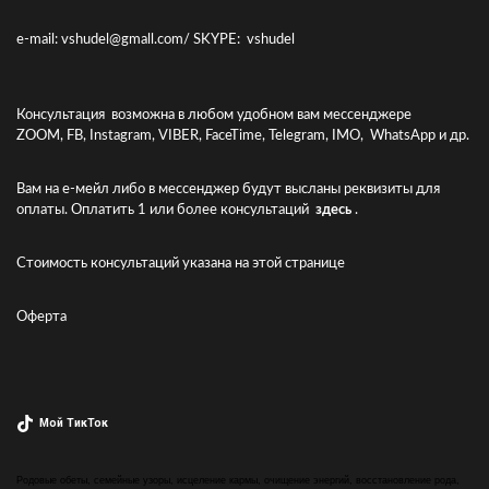
e-mail: vshudel@gmall.com/ SKYPE: vshudel
Консультация возможна в любом удобном вам мессенджере
ZOOM, FB, Instagram, VIBER, FaceTime, Telegram, IMO, WhatsApp и др.
Вам на е-мейл либо в мессенджер будут высланы реквизиты для
оплаты. Оплатить 1 или более консультаций
здесь
.
Стоимость консультаций указана
на этой странице
Оферта
Мой ТикТок
Родовые обеты, семейные узоры, исцеление кармы, очищение энергий, восстановление рода,