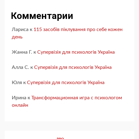
Комментарии
Лариса
к
115 засобів піклування про себе кожен
день
Жанна Г.
к
Супервізія для психологів Україна
Алла С.
к
Супервізія для психологів Україна
Юля
к
Супервізія для психологів Україна
Ирина
к
Трансформационная игра с психологом
онлайн