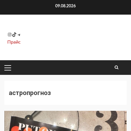
Перейти
09.08.2026
к
содержимому
Instagram
TikTok
Telegram
Прайс
ОСНОВНОЕ
МЕНЮ
астропрогноз