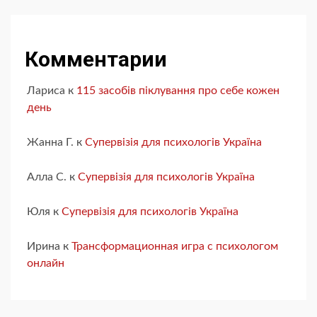
Комментарии
Лариса
к
115 засобів піклування про себе кожен
день
Жанна Г.
к
Супервізія для психологів Україна
Алла С.
к
Супервізія для психологів Україна
Юля
к
Супервізія для психологів Україна
Ирина
к
Трансформационная игра с психологом
онлайн