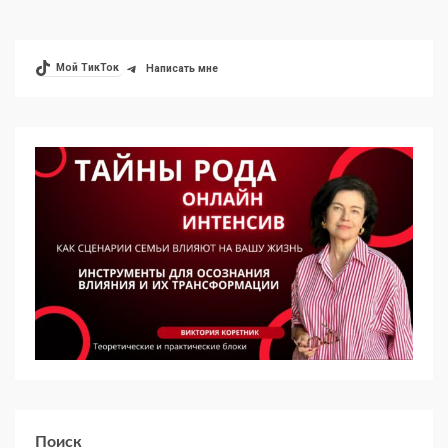
Мой ТикТок
Написать мне
Поиск