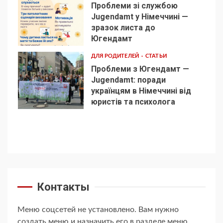
Проблеми зі службою
Jugendamt у Німеччині —
зразок листа до
4
Югендамт
ДЛЯ РОДИТЕЛЕЙ
СТАТЬИ
Проблеми з Югендамт —
Jugendamt: поради
українцям в Німеччині від
5
юристів та психолога
Контакты
Меню соцсетей не установлено. Вам нужно
создать меню и назначить его в разделе меню