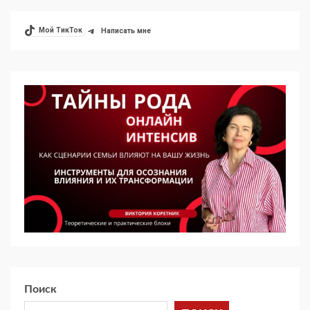
Мой ТикТок
Написать мне
Поиск