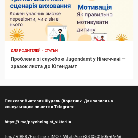
ДЛЯ РОДИТЕЛЕЙ
СТАТЬИ
Проблеми зі службою Jugendamt у Німеччині —
зразок листа до Югендамт
Психолог Виктория Шудель (Коретник. Для записи на
консультацию пишите в Telegram:
https://t.me/psychologist_viktoriia
Тел. / VIBER /FaceTime / IMO / WhatsApp +38 (050) 505-66-66