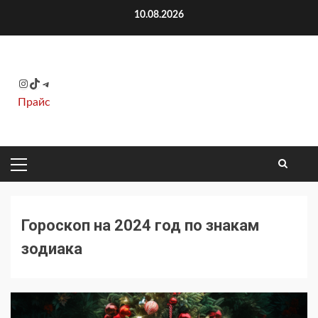
Перейти
10.08.2026
к
содержимому
Instagram
TikTok
Telegram
Прайс
ОСНОВНОЕ
МЕНЮ
Гороскоп на 2024 год по знакам
зодиака