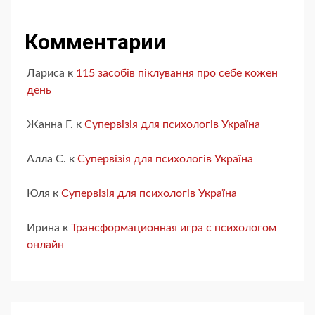
Комментарии
Лариса
к
115 засобів піклування про себе кожен
день
Жанна Г.
к
Супервізія для психологів Україна
Алла С.
к
Супервізія для психологів Україна
Юля
к
Супервізія для психологів Україна
Ирина
к
Трансформационная игра с психологом
онлайн