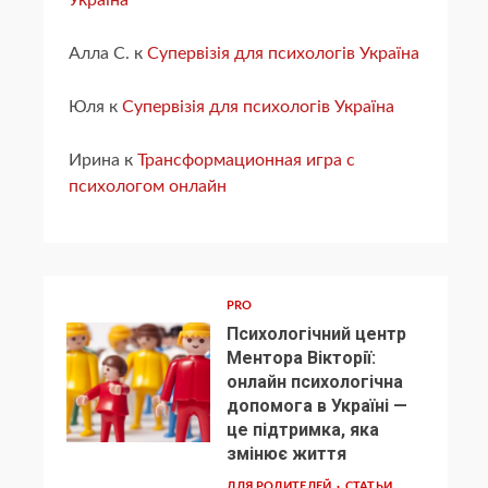
Україна
Алла С.
к
Супервізія для психологів Україна
Юля
к
Супервізія для психологів Україна
Ирина
к
Трансформационная игра с
психологом онлайн
PRO
Психологічний центр
Ментора Вікторії:
онлайн психологічна
допомога в Україні —
1
це підтримка, яка
змінює життя
ДЛЯ РОДИТЕЛЕЙ
СТАТЬИ