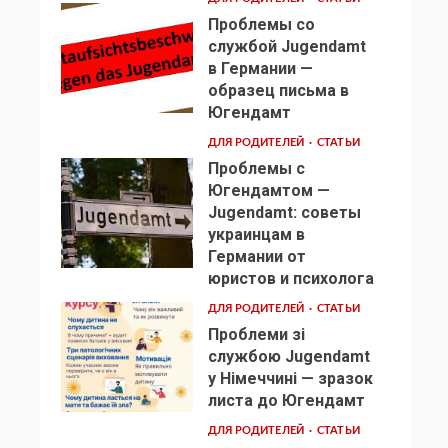
Проблемы со
службой Jugendamt
в Германии —
образец письма в
2
Югендамт
ДЛЯ РОДИТЕЛЕЙ
СТАТЬИ
Проблемы с
Югендамтом —
Jugendamt: советы
украинцам в
3
Германии от
юристов и психолога
ДЛЯ РОДИТЕЛЕЙ
СТАТЬИ
Проблеми зі
службою Jugendamt
у Німеччині — зразок
4
листа до Югендамт
ДЛЯ РОДИТЕЛЕЙ
СТАТЬИ