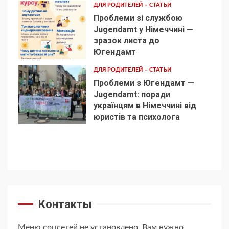
ДЛЯ РОДИТЕЛЕЙ
СТАТЬИ
Проблеми зі службою
Jugendamt у Німеччині —
зразок листа до
4
Югендамт
ДЛЯ РОДИТЕЛЕЙ
СТАТЬИ
Проблеми з Югендамт —
Jugendamt: поради
українцям в Німеччині від
5
юристів та психолога
Контакты
Меню соцсетей не установлено. Вам нужно