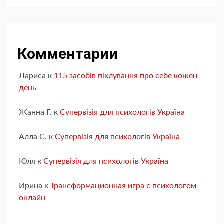
Комментарии
Лариса
к
115 засобів піклування про себе кожен
день
Жанна Г.
к
Супервізія для психологів Україна
Алла С.
к
Супервізія для психологів Україна
Юля
к
Супервізія для психологів Україна
Ирина
к
Трансформационная игра с психологом
онлайн