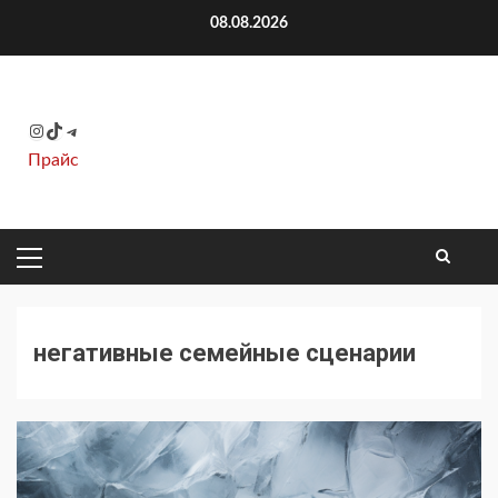
Перейти
08.08.2026
к
содержимому
Instagram
TikTok
Telegram
Прайс
ОСНОВНОЕ
МЕНЮ
негативные семейные сценарии