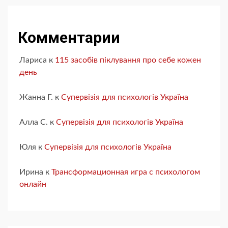
Комментарии
Лариса
к
115 засобів піклування про себе кожен
день
Жанна Г.
к
Супервізія для психологів Україна
Алла С.
к
Супервізія для психологів Україна
Юля
к
Супервізія для психологів Україна
Ирина
к
Трансформационная игра с психологом
онлайн