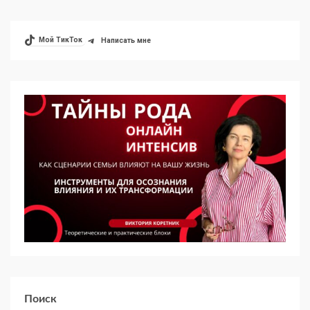
Мой ТикТок
Написать мне
Поиск