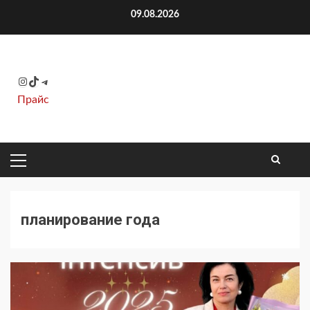
Перейти
09.08.2026
к
содержимому
Instagram
TikTok
Telegram
Прайс
ОСНОВНОЕ
МЕНЮ
планирование года