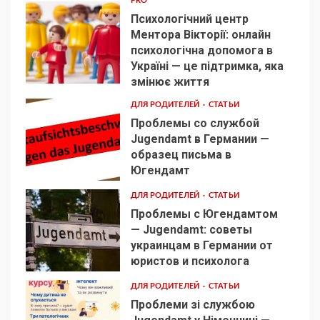
PRO
Психологічний центр
Ментора Вікторії: онлайн
психологічна допомога в
Україні — це підтримка, яка
1
змінює життя
ДЛЯ РОДИТЕЛЕЙ
СТАТЬИ
Проблемы со службой
Jugendamt в Германии —
образец письма в
2
Югендамт
ДЛЯ РОДИТЕЛЕЙ
СТАТЬИ
Проблемы с Югендамтом
— Jugendamt: советы
украинцам в Германии от
3
юристов и психолога
ДЛЯ РОДИТЕЛЕЙ
СТАТЬИ
Проблеми зі службою