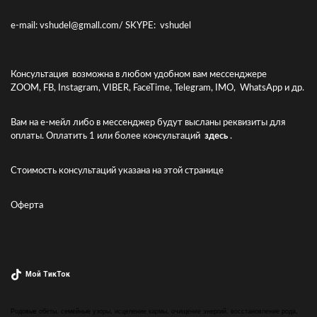
e-mail: vshudel@gmall.com/ SKYPE: vshudel
Консультация возможна в любом удобном вам мессенджере
ZOOM, FB, Instagram, VIBER, FaceTime, Telegram, IMO, WhatsApp и др.
Вам на е-мейл либо в мессенджер будут высланы реквизиты для
оплаты. Оплатить 1 или более консультаций
здесь
.
Стоимость консультаций указана
на этой странице
Оферта
Мой ТикТок
Родовые обеты, семейные узоры, исцеление кармы, очищение энергий, восстановление рода,