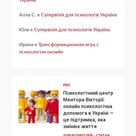
Україна
Алла С.
к
Супервізія для психологів Україна
Юля
к
Супервізія для психологів Україна
Ирина
к
Трансформационная игра с
психологом онлайн
PRO
Психологічний центр
Ментора Вікторії:
онлайн психологічна
допомога в Україні —
1
це підтримка, яка
змінює життя
ДЛЯ РОДИТЕЛЕЙ
СТАТЬИ