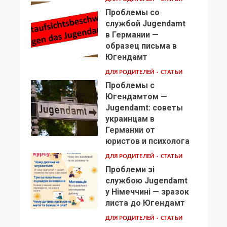
Проблемы со
службой Jugendamt
в Германии —
образец письма в
2
Югендамт
ДЛЯ РОДИТЕЛЕЙ
СТАТЬИ
Проблемы с
Югендамтом —
Jugendamt: советы
украинцам в
3
Германии от
юристов и психолога
ДЛЯ РОДИТЕЛЕЙ
СТАТЬИ
Проблеми зі
службою Jugendamt
у Німеччині — зразок
4
листа до Югендамт
ДЛЯ РОДИТЕЛЕЙ
СТАТЬИ