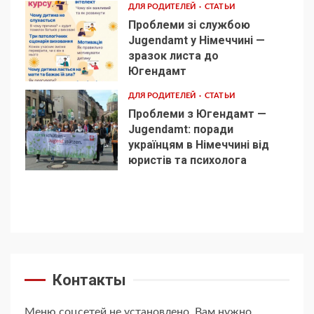
ДЛЯ РОДИТЕЛЕЙ
СТАТЬИ
Проблеми зі службою
Jugendamt у Німеччині —
зразок листа до
4
Югендамт
ДЛЯ РОДИТЕЛЕЙ
СТАТЬИ
Проблеми з Югендамт —
Jugendamt: поради
українцям в Німеччині від
5
юристів та психолога
Контакты
Меню соцсетей не установлено. Вам нужно