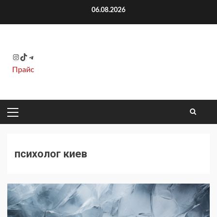
Перейти
06.08.2026
к
содержимому
Instagram
TikTok
Telegram
Прайс
ОСНОВНОЕ
МЕНЮ
психолог киев