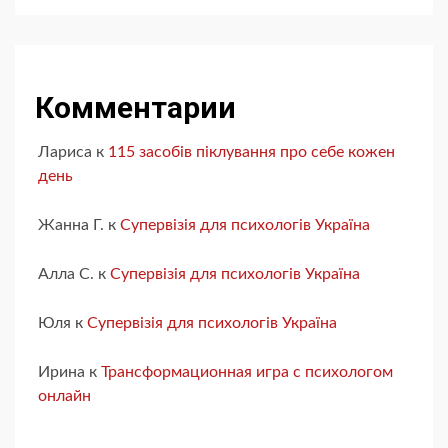
Комментарии
Лариса
к
115 засобів піклування про себе кожен
день
Жанна Г.
к
Супервізія для психологів Україна
Алла С.
к
Супервізія для психологів Україна
Юля
к
Супервізія для психологів Україна
Ирина
к
Трансформационная игра с психологом
онлайн