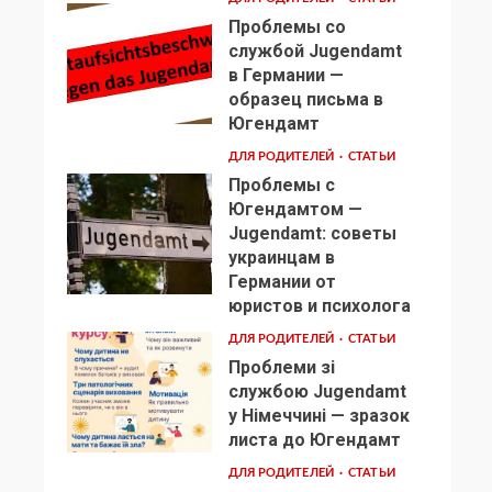
Проблемы со
службой Jugendamt
в Германии —
образец письма в
2
Югендамт
ДЛЯ РОДИТЕЛЕЙ
СТАТЬИ
Проблемы с
Югендамтом —
Jugendamt: советы
украинцам в
3
Германии от
юристов и психолога
ДЛЯ РОДИТЕЛЕЙ
СТАТЬИ
Проблеми зі
службою Jugendamt
у Німеччині — зразок
4
листа до Югендамт
ДЛЯ РОДИТЕЛЕЙ
СТАТЬИ