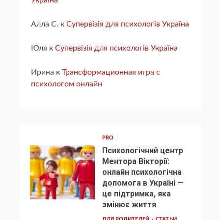
Україна
Алла С.
к
Супервізія для психологів Україна
Юля
к
Супервізія для психологів Україна
Ирина
к
Трансформационная игра с
психологом онлайн
PRO
Психологічний центр
Ментора Вікторії:
онлайн психологічна
допомога в Україні —
1
це підтримка, яка
змінює життя
ДЛЯ РОДИТЕЛЕЙ
СТАТЬИ