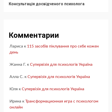
Консультація досвідченого психолога
Комментарии
Лариса
к
115 засобів піклування про себе кожен
день
Жанна Г.
к
Супервізія для психологів Україна
Алла С.
к
Супервізія для психологів Україна
Юля
к
Супервізія для психологів Україна
Ирина
к
Трансформационная игра с психологом
онлайн