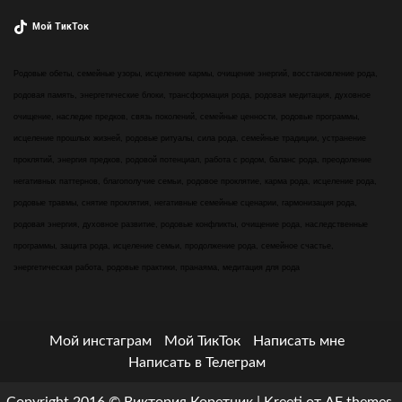
Мой ТикТок
Родовые обеты, семейные узоры, исцеление кармы, очищение энергий, восстановление рода,
родовая память, энергетические блоки, трансформация рода, родовая медитация, духовное
очищение, наследие предков, связь поколений, семейные ценности, родовые программы,
исцеление прошлых жизней, родовые ритуалы, сила рода, семейные традиции, устранение
проклятий, энергия предков, родовой потенциал, работа с родом, баланс рода, преодоление
негативных паттернов, благополучие семьи, родовое проклятие, карма рода, исцеление рода,
родовые травмы, снятие проклятия, негативные семейные сценарии, гармонизация рода,
родовая энергия, духовное развитие, родовые конфликты, очищение рода, наследственные
программы, защита рода, исцеление семьи, продолжение рода, семейное счастье,
энергетическая работа, родовые практики, пранаяма, медитация для рода
Мой инстаграм
Мой ТикТок
Написать мне
Написать в Телеграм
Copyright 2016 © Виктория Коретник
|
Kreeti
от AF themes.