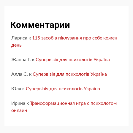
Комментарии
Лариса
к
115 засобів піклування про себе кожен
день
Жанна Г.
к
Супервізія для психологів Україна
Алла С.
к
Супервізія для психологів Україна
Юля
к
Супервізія для психологів Україна
Ирина
к
Трансформационная игра с психологом
онлайн