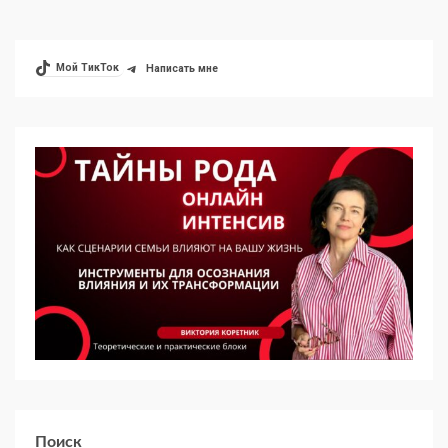
Мой ТикТок
Написать мне
Поиск