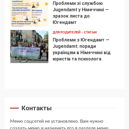
Проблеми зі службою
Jugendamt у Німеччині —
зразок листа до
4
Югендамт
ДЛЯ РОДИТЕЛЕЙ
СТАТЬИ
Проблеми з Югендамт —
Jugendamt: поради
українцям в Німеччині від
5
юристів та психолога
Контакты
Меню соцсетей не установлено. Вам нужно
создать меню и назначить его в разделе меню