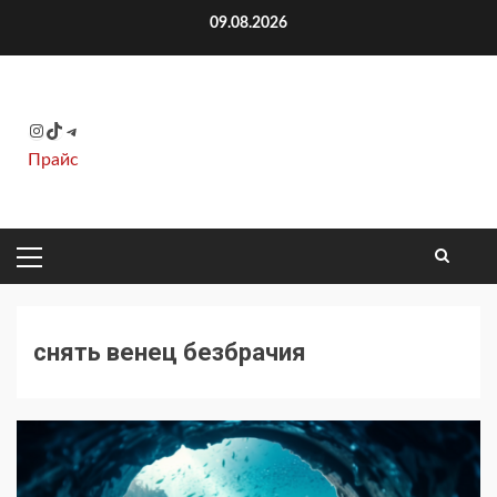
Перейти
09.08.2026
к
содержимому
Instagram
TikTok
Telegram
Прайс
ОСНОВНОЕ
МЕНЮ
снять венец безбрачия