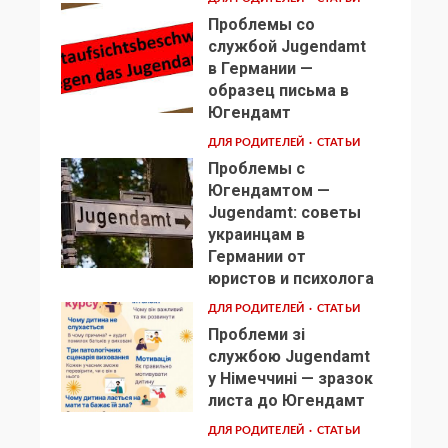
Проблемы со
службой Jugendamt
в Германии —
образец письма в
2
Югендамт
ДЛЯ РОДИТЕЛЕЙ
СТАТЬИ
Проблемы с
Югендамтом —
Jugendamt: советы
украинцам в
3
Германии от
юристов и психолога
ДЛЯ РОДИТЕЛЕЙ
СТАТЬИ
Проблеми зі
службою Jugendamt
у Німеччині — зразок
4
листа до Югендамт
ДЛЯ РОДИТЕЛЕЙ
СТАТЬИ