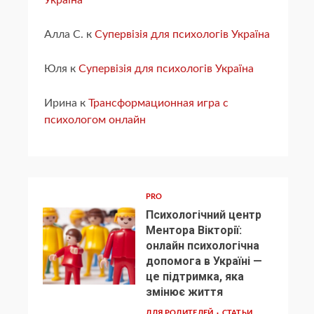
Україна
Алла С.
к
Супервізія для психологів Україна
Юля
к
Супервізія для психологів Україна
Ирина
к
Трансформационная игра с
психологом онлайн
PRO
Психологічний центр
Ментора Вікторії:
онлайн психологічна
допомога в Україні —
1
це підтримка, яка
змінює життя
ДЛЯ РОДИТЕЛЕЙ
СТАТЬИ