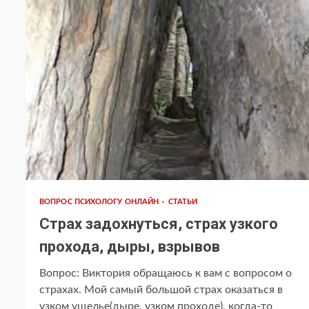
ВОПРОС ПСИХОЛОГУ ОНЛАЙН
СТАТЬИ
Страх задохнуться, страх узкого
прохода, дыры, взрывов
Вопрос: Виктория обращаюсь к вам с вопросом о
страхах. Мой самый большой страх оказаться в
узком ущелье(дыре, узком проходе), когда-то