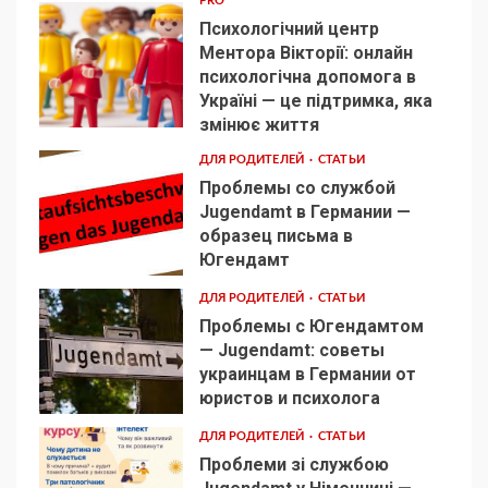
PRO
Психологічний центр
Ментора Вікторії: онлайн
психологічна допомога в
Україні — це підтримка, яка
1
змінює життя
ДЛЯ РОДИТЕЛЕЙ
СТАТЬИ
Проблемы со службой
Jugendamt в Германии —
образец письма в
2
Югендамт
ДЛЯ РОДИТЕЛЕЙ
СТАТЬИ
Проблемы с Югендамтом
— Jugendamt: советы
украинцам в Германии от
3
юристов и психолога
ДЛЯ РОДИТЕЛЕЙ
СТАТЬИ
Проблеми зі службою