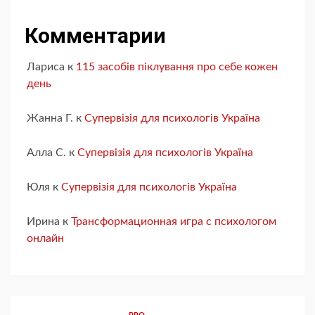
Комментарии
Лариса
к
115 засобів піклування про себе кожен
день
Жанна Г.
к
Супервізія для психологів Україна
Алла С.
к
Супервізія для психологів Україна
Юля
к
Супервізія для психологів Україна
Ирина
к
Трансформационная игра с психологом
онлайн