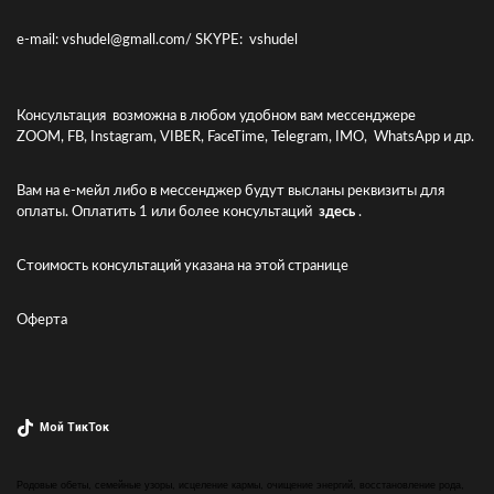
e-mail: vshudel@gmall.com/ SKYPE: vshudel
Консультация возможна в любом удобном вам мессенджере
ZOOM, FB, Instagram, VIBER, FaceTime, Telegram, IMO, WhatsApp и др.
Вам на е-мейл либо в мессенджер будут высланы реквизиты для
оплаты. Оплатить 1 или более консультаций
здесь
.
Стоимость консультаций указана
на этой странице
Оферта
Мой ТикТок
Родовые обеты, семейные узоры, исцеление кармы, очищение энергий, восстановление рода,