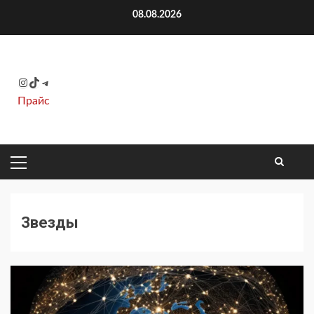
Перейти
08.08.2026
к
содержимому
Instagram
TikTok
Telegram
Прайс
ОСНОВНОЕ
МЕНЮ
Звезды