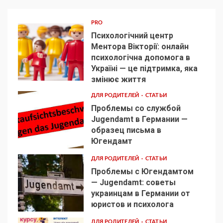
PRO
Психологічний центр
Ментора Вікторії: онлайн
психологічна допомога в
Україні — це підтримка, яка
1
змінює життя
ДЛЯ РОДИТЕЛЕЙ
СТАТЬИ
Проблемы со службой
Jugendamt в Германии —
образец письма в
2
Югендамт
ДЛЯ РОДИТЕЛЕЙ
СТАТЬИ
Проблемы с Югендамтом
— Jugendamt: советы
украинцам в Германии от
3
юристов и психолога
ДЛЯ РОДИТЕЛЕЙ
СТАТЬИ