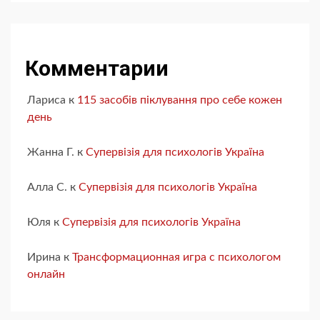
Комментарии
Лариса
к
115 засобів піклування про себе кожен
день
Жанна Г.
к
Супервізія для психологів Україна
Алла С.
к
Супервізія для психологів Україна
Юля
к
Супервізія для психологів Україна
Ирина
к
Трансформационная игра с психологом
онлайн