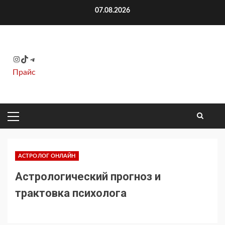
Перейти
07.08.2026
к
содержимому
Instagram
TikTok
Telegram
Прайс
ОСНОВНОЕ
МЕНЮ
АСТРОЛОГ ОНЛАЙН
Астрологический прогноз и
трактовка психолога