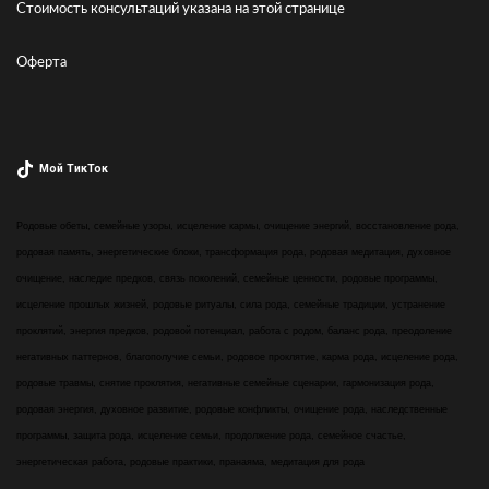
Стоимость консультаций указана
на этой странице
Оферта
Мой ТикТок
Родовые обеты, семейные узоры, исцеление кармы, очищение энергий, восстановление рода,
родовая память, энергетические блоки, трансформация рода, родовая медитация, духовное
очищение, наследие предков, связь поколений, семейные ценности, родовые программы,
исцеление прошлых жизней, родовые ритуалы, сила рода, семейные традиции, устранение
проклятий, энергия предков, родовой потенциал, работа с родом, баланс рода, преодоление
негативных паттернов, благополучие семьи, родовое проклятие, карма рода, исцеление рода,
родовые травмы, снятие проклятия, негативные семейные сценарии, гармонизация рода,
родовая энергия, духовное развитие, родовые конфликты, очищение рода, наследственные
программы, защита рода, исцеление семьи, продолжение рода, семейное счастье,
энергетическая работа, родовые практики, пранаяма, медитация для рода