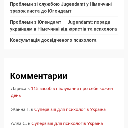
Проблеми зі службою Jugendamt у Німеччині —
зразок листа до Югендамт
Проблеми з Югендамт — Jugendamt: поради
українцям в Німеччині від юристів та психолога
Консультація досвідченого психолога
Комментарии
Лариса
к
115 засобів піклування про себе кожен
день
Жанна Г.
к
Супервізія для психологів Україна
Алла С.
к
Супервізія для психологів Україна