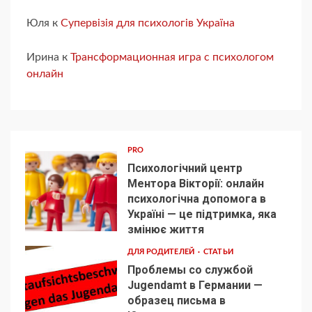
Юля
к
Супервізія для психологів Україна
Ирина
к
Трансформационная игра с психологом
онлайн
PRO
Психологічний центр
Ментора Вікторії: онлайн
психологічна допомога в
Україні — це підтримка, яка
1
змінює життя
ДЛЯ РОДИТЕЛЕЙ
СТАТЬИ
Проблемы со службой
Jugendamt в Германии —
образец письма в
2