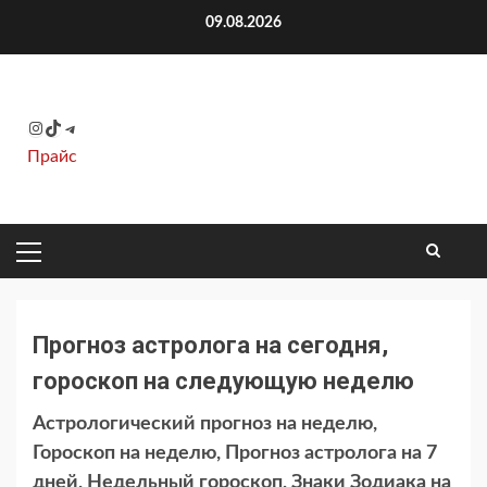
Перейти
09.08.2026
к
содержимому
Instagram
TikTok
Telegram
Прайс
ОСНОВНОЕ
МЕНЮ
Прогноз астролога на сегодня,
гороскоп на следующую неделю
Астрологический прогноз на неделю,
Гороскоп на неделю, Прогноз астролога на 7
дней, Недельный гороскоп, Знаки Зодиака на