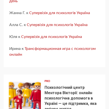
день
Жанна Г.
к
Супервізія для психологів Україна
Алла С.
к
Супервізія для психологів Україна
Юля
к
Супервізія для психологів Україна
Ирина
к
Трансформационная игра с психологом
онлайн
PRO
Психологічний центр
Ментора Вікторії: онлайн
психологічна допомога в
Україні — це підтримка, яка
1
змінює життя