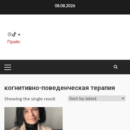
Перейти
08.08.2026
к
содержимому
Instagram
TikTok
Telegram
Прайс
ОСНОВНОЕ
МЕНЮ
когнитивно-поведенческая терапия
Showing the single result