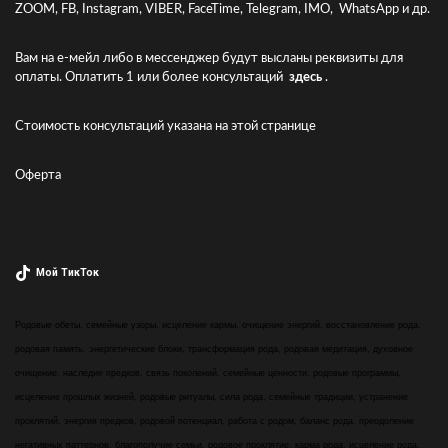
ZOOM, FB, Instagram, VIBER, FaceTime, Telegram, IMO, WhatsApp и др.
Вам на е-мейл либо в мессенджер будут высланы реквизиты для
оплаты. Оплатить 1 или более консультаций
здесь
.
Стоимость консультаций указана
на этой странице
Оферта
Мой ТикТок
Родовые обеты, семейные узоры, исцеление кармы, очищение энергий, восстановление рода,
родовая память, энергетические блоки, трансформация рода, родовая медитация, духовное
очищение, наследие предков, связь поколений, семейные ценности, родовые программы,
исцеление прошлых жизней, родовые ритуалы, сила рода, семейные традиции, устранение
проклятий, энергия предков, родовой потенциал, работа с родом, баланс рода, преодоление
негативных паттернов, благополучие семьи, родовое проклятие, карма рода, исцеление рода,