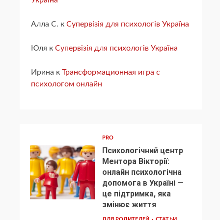
Україна
Алла С.
к
Супервізія для психологів Україна
Юля
к
Супервізія для психологів Україна
Ирина
к
Трансформационная игра с
психологом онлайн
PRO
Психологічний центр
Ментора Вікторії:
онлайн психологічна
допомога в Україні —
1
це підтримка, яка
змінює життя
ДЛЯ РОДИТЕЛЕЙ
СТАТЬИ