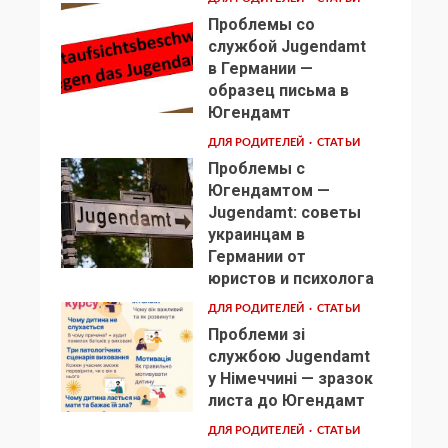
Проблемы со
службой Jugendamt
в Германии —
образец письма в
2
Югендамт
ДЛЯ РОДИТЕЛЕЙ
СТАТЬИ
Проблемы с
Югендамтом —
Jugendamt: советы
украинцам в
3
Германии от
юристов и психолога
ДЛЯ РОДИТЕЛЕЙ
СТАТЬИ
Проблеми зі
службою Jugendamt
у Німеччині — зразок
4
листа до Югендамт
ДЛЯ РОДИТЕЛЕЙ
СТАТЬИ