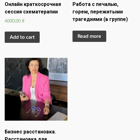
Онлайн краткосрочная
Работа с печалью,
сессия схематерапии
горем, пережитыми
трагедиями (в группе)
4000,00
₴
Read more
Add to cart
Бизнес расстановка.
Расстановка для