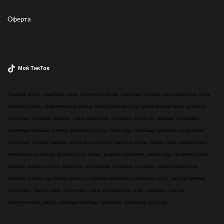
Оферта
Мой ТикТок
Родовые обеты, семейные узоры, исцеление кармы, очищение энергий, восстановление рода,
родовая память, энергетические блоки, трансформация рода, родовая медитация, духовное
очищение, наследие предков, связь поколений, семейные ценности, родовые программы,
исцеление прошлых жизней, родовые ритуалы, сила рода, семейные традиции, устранение
проклятий, энергия предков, родовой потенциал, работа с родом, баланс рода, преодоление
негативных паттернов, благополучие семьи, родовое проклятие, карма рода, исцеление рода,
родовые травмы, снятие проклятия, негативные семейные сценарии, гармонизация рода,
родовая энергия, духовное развитие, родовые конфликты, очищение рода, наследственные
программы, защита рода, исцеление семьи, продолжение рода, семейное счастье,
энергетическая работа, родовые практики, пранаяма, медитация для рода