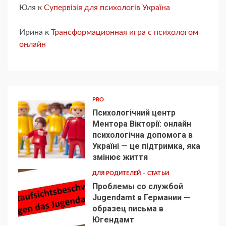
Юля
к
Супервізія для психологів Україна
Ирина
к
Трансформационная игра с психологом
онлайн
PRO
Психологічний центр
Ментора Вікторії: онлайн
психологічна допомога в
Україні — це підтримка, яка
1
змінює життя
ДЛЯ РОДИТЕЛЕЙ
СТАТЬИ
Проблемы со службой
Jugendamt в Германии —
образец письма в
2
Югендамт