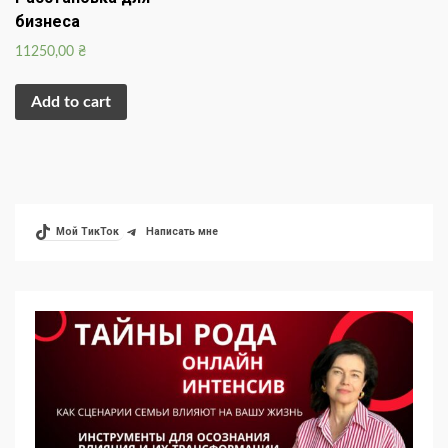
бизнеса
11250,00
₴
Add to cart
Мой ТикТок
Написать мне