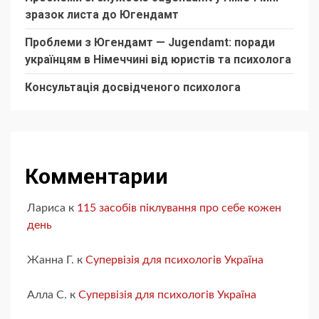
зразок листа до Югендамт
Проблеми з Югендамт — Jugendamt: поради
українцям в Німеччині від юристів та психолога
Консультація досвідченого психолога
Комментарии
Лариса
к
115 засобів піклування про себе кожен
день
Жанна Г.
к
Супервізія для психологів Україна
Алла С.
к
Супервізія для психологів Україна