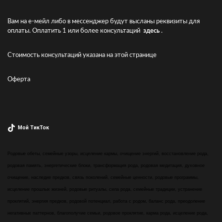
Вам на е-мейл либо в мессенджер будут высланы реквизиты для
оплаты. Оплатить 1 или более консультаций
здесь
.
Стоимость консультаций указана
на этой странице
Оферта
Мой ТикТок
Родовые обеты, семейные узоры, исцеление кармы, очищение энергий, восстановление рода,
родовая память, энергетические блоки, трансформация рода, родовая медитация, духовное
очищение, наследие предков, связь поколений, семейные ценности, родовые программы,
исцеление прошлых жизней, родовые ритуалы, сила рода, семейные традиции, устранение
проклятий, энергия предков, родовой потенциал, работа с родом, баланс рода, преодоление
негативных паттернов, благополучие семьи, родовое проклятие, карма рода, исцеление рода,