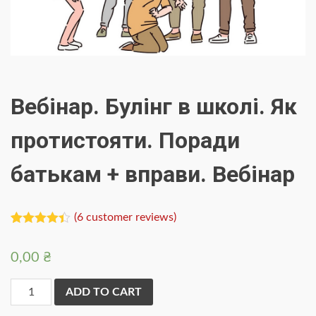
Вебінар. Булінг в школі. Як
протистояти. Поради
батькам + вправи. Вебінар
(
6
customer reviews)
Rated
6
4.33
out of 5
0,00
₴
based on
customer
ratings
Вебінар.
ADD TO CART
Булінг