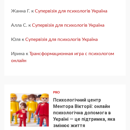
Жанна Г.
к
Супервізія для психологів Україна
Алла С.
к
Супервізія для психологів Україна
Юля
к
Супервізія для психологів Україна
Ирина
к
Трансформационная игра с психологом
онлайн
PRO
Психологічний центр
Ментора Вікторії: онлайн
психологічна допомога в
Україні — це підтримка, яка
1
змінює життя