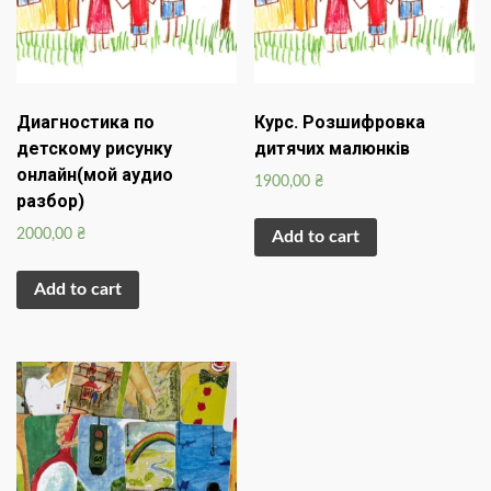
Диагностика по
Курс. Розшифровка
детскому рисунку
дитячих малюнків
онлайн(мой аудио
1900,00
₴
разбор)
2000,00
₴
Add to cart
Add to cart