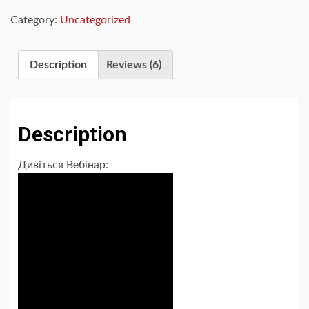
в
Category:
Uncategorized
школі.
Як
протистояти.
Description
Reviews (6)
Поради
батькам
+
вправи.
Description
Вебінар
quantity
Дивіться Вебінар: