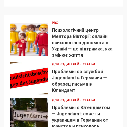
PRO
Психологічний центр
Ментора Вікторії: онлайн
психологічна допомога в
Україні — це підтримка, яка
1
змінює життя
ДЛЯ РОДИТЕЛЕЙ
СТАТЬИ
Проблемы со службой
Jugendamt в Германии —
образец письма в
2
Югендамт
ДЛЯ РОДИТЕЛЕЙ
СТАТЬИ
Проблемы с Югендамтом
— Jugendamt: советы
украинцам в Германии от
3
юристов и психолога