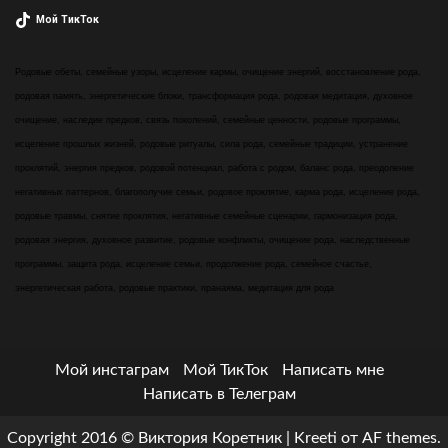
Мой ТикТок
Родовые обеты, семейные узоры, исцеление кармы, очищение энергий, восстановление рода,
родовая память, энергетические блоки, трансформация рода, родовая медитация, духовное
очищение, наследие предков, связь поколений, семейные ценности, родовые программы,
исцеление прошлых жизней, родовые ритуалы, сила рода, семейные традиции, устранение
проклятий, энергия предков, родовой потенциал, работа с родом, баланс рода, преодоление
негативных паттернов, благополучие семьи, родовое проклятие, карма рода, исцеление рода,
родовые травмы, снятие проклятия, негативные семейные сценарии, гармонизация рода,
родовая энергия, духовное развитие, родовые конфликты, очищение рода, наследственные
программы, защита рода, исцеление семьи, продолжение рода, семейное счастье,
энергетическая работа, родовые практики, пранаяма, медитация для рода
Мой инстаграм
Мой ТикТок
Написать мне
Написать в Телеграм
Copyright 2016 © Виктория Коретник
|
Kreeti
от AF themes.