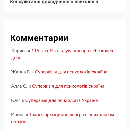
Консультація досвідченого психолога
Комментарии
Лариса
к
115 засобів піклування про себе кожен
день
Жанна Г.
к
Супервізія для психологів Україна
Алла С.
к
Супервізія для психологів Україна
Юля
к
Супервізія для психологів Україна
Ирина
к
Трансформационная игра с психологом
онлайн