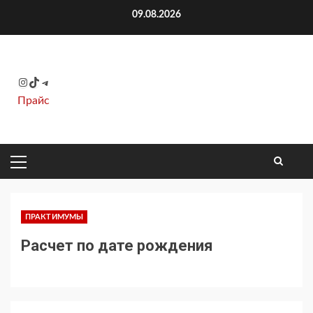
Перейти
09.08.2026
к
содержимому
Instagram
TikTok
Telegram
Прайс
ОСНОВНОЕ
МЕНЮ
ПРАКТИМУМЫ
Расчет по дате рождения