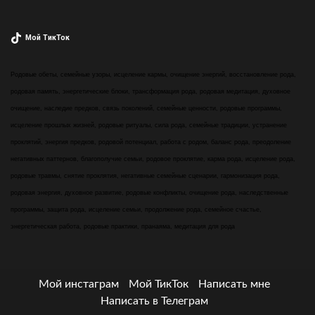
Мой ТикТок
Родовые обеты, семейные узоры, исцеление кармы, очищение энергий, восстановление рода,
родовая память, энергетические блоки, трансформация рода, родовая медитация, духовное
очищение, наследие предков, связь поколений, семейные ценности, родовые программы,
исцеление прошлых жизней, родовые ритуалы, сила рода, семейные традиции, устранение
проклятий, энергия предков, родовой потенциал, работа с родом, баланс рода, преодоление
негативных паттернов, благополучие семьи, родовое проклятие, карма рода, исцеление рода,
родовые травмы, снятие проклятия, негативные семейные сценарии, гармонизация рода,
родовая энергия, духовное развитие, родовые конфликты, очищение рода, наследственные
программы, защита рода, исцеление семьи, продолжение рода, семейное счастье,
энергетическая работа, родовые практики, пранаяма, медитация для рода
Мой инстаграм
Мой ТикТок
Написать мне
Написать в Телеграм