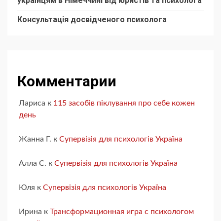
українцям в Німеччині від юристів та психолога
Консультація досвідченого психолога
Комментарии
Лариса
к
115 засобів піклування про себе кожен
день
Жанна Г.
к
Супервізія для психологів Україна
Алла С.
к
Супервізія для психологів Україна
Юля
к
Супервізія для психологів Україна
Ирина
к
Трансформационная игра с психологом