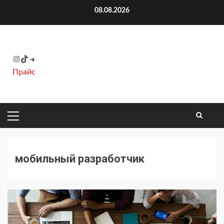
Перейти
08.08.2026
к
содержимому
Instagram
TikTok
Telegram
Прайс
ОСНОВНОЕ
МЕНЮ
мобильный разработчик