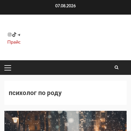
Перейти
07.08.2026
к
содержимому
Instagram
TikTok
Telegram
Прайс
ОСНОВНОЕ
МЕНЮ
психолог по роду