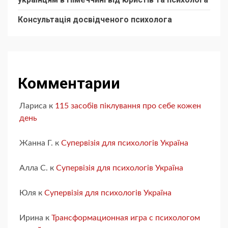
Консультація досвідченого психолога
Комментарии
Лариса
к
115 засобів піклування про себе кожен
день
Жанна Г.
к
Супервізія для психологів Україна
Алла С.
к
Супервізія для психологів Україна
Юля
к
Супервізія для психологів Україна
Ирина
к
Трансформационная игра с психологом