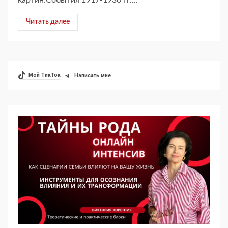
картин.События 1917-1930 гг....
Читать далее
Мой ТикТок
Написать мне