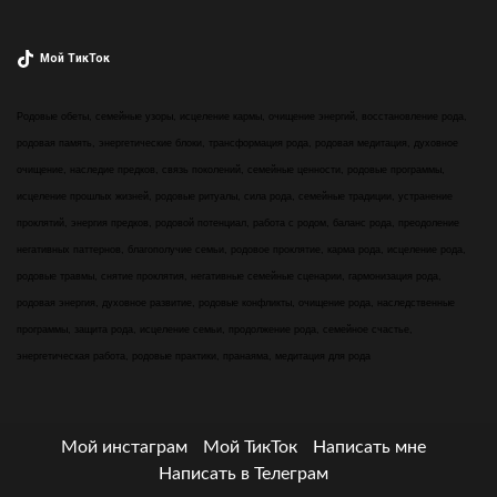
Мой ТикТок
Родовые обеты, семейные узоры, исцеление кармы, очищение энергий, восстановление рода,
родовая память, энергетические блоки, трансформация рода, родовая медитация, духовное
очищение, наследие предков, связь поколений, семейные ценности, родовые программы,
исцеление прошлых жизней, родовые ритуалы, сила рода, семейные традиции, устранение
проклятий, энергия предков, родовой потенциал, работа с родом, баланс рода, преодоление
негативных паттернов, благополучие семьи, родовое проклятие, карма рода, исцеление рода,
родовые травмы, снятие проклятия, негативные семейные сценарии, гармонизация рода,
родовая энергия, духовное развитие, родовые конфликты, очищение рода, наследственные
программы, защита рода, исцеление семьи, продолжение рода, семейное счастье,
энергетическая работа, родовые практики, пранаяма, медитация для рода
Мой инстаграм
Мой ТикТок
Написать мне
Написать в Телеграм