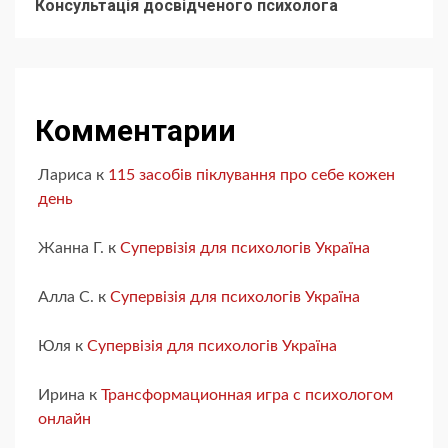
Консультація досвідченого психолога
Комментарии
Лариса
к
115 засобів піклування про себе кожен
день
Жанна Г.
к
Супервізія для психологів Україна
Алла С.
к
Супервізія для психологів Україна
Юля
к
Супервізія для психологів Україна
Ирина
к
Трансформационная игра с психологом
онлайн