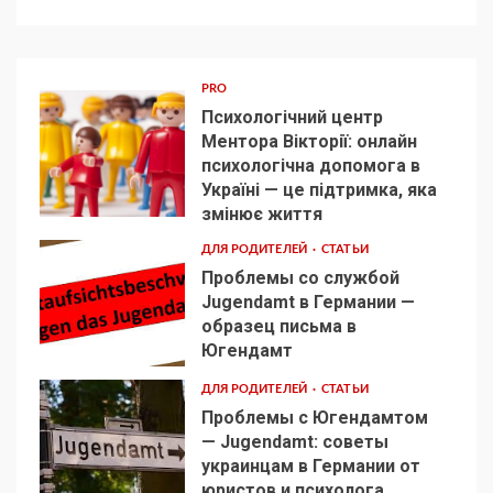
PRO
Психологічний центр
Ментора Вікторії: онлайн
психологічна допомога в
Україні — це підтримка, яка
1
змінює життя
ДЛЯ РОДИТЕЛЕЙ
СТАТЬИ
Проблемы со службой
Jugendamt в Германии —
образец письма в
2
Югендамт
ДЛЯ РОДИТЕЛЕЙ
СТАТЬИ
Проблемы с Югендамтом
— Jugendamt: советы
украинцам в Германии от
3
юристов и психолога