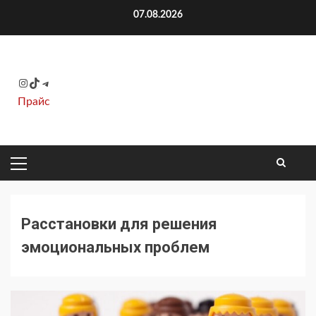
Перейти
07.08.2026
к
содержимому
Instagram
TikTok
Telegram
Прайс
ОСНОВНОЕ
МЕНЮ
Расстановки для решения
эмоциональных проблем