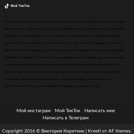
Мой ТикТок
Родовые обеты, семейные узоры, исцеление кармы, очищение энергий, восстановление рода,
родовая память, энергетические блоки, трансформация рода, родовая медитация, духовное
очищение, наследие предков, связь поколений, семейные ценности, родовые программы,
исцеление прошлых жизней, родовые ритуалы, сила рода, семейные традиции, устранение
проклятий, энергия предков, родовой потенциал, работа с родом, баланс рода, преодоление
негативных паттернов, благополучие семьи, родовое проклятие, карма рода, исцеление рода,
родовые травмы, снятие проклятия, негативные семейные сценарии, гармонизация рода,
родовая энергия, духовное развитие, родовые конфликты, очищение рода, наследственные
программы, защита рода, исцеление семьи, продолжение рода, семейное счастье,
энергетическая работа, родовые практики, пранаяма, медитация для рода
Мой инстаграм
Мой ТикТок
Написать мне
Написать в Телеграм
Copyright 2016 © Виктория Коретник
|
Kreeti
от AF themes.