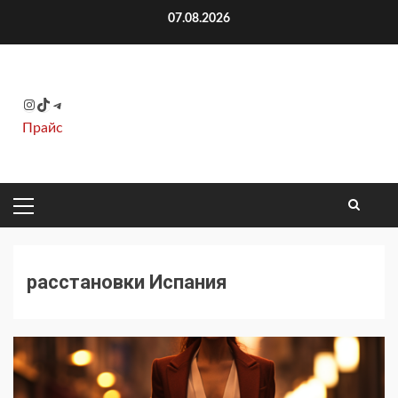
Перейти
07.08.2026
к
содержимому
Instagram
TikTok
Telegram
Прайс
ОСНОВНОЕ
МЕНЮ
расстановки Испания