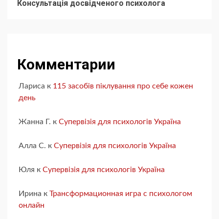
Консультація досвідченого психолога
Комментарии
Лариса
к
115 засобів піклування про себе кожен
день
Жанна Г.
к
Супервізія для психологів Україна
Алла С.
к
Супервізія для психологів Україна
Юля
к
Супервізія для психологів Україна
Ирина
к
Трансформационная игра с психологом
онлайн