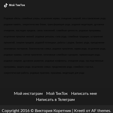
Мой ТикТок
Родовые обеты, семейные узоры, исцеление кармы, очищение энергий, восстановление рода,
родовая память, энергетические блоки, трансформация рода, родовая медитация, духовное
очищение, наследие предков, связь поколений, семейные ценности, родовые программы,
исцеление прошлых жизней, родовые ритуалы, сила рода, семейные традиции, устранение
проклятий, энергия предков, родовой потенциал, работа с родом, баланс рода, преодоление
негативных паттернов, благополучие семьи, родовое проклятие, карма рода, исцеление рода,
родовые травмы, снятие проклятия, негативные семейные сценарии, гармонизация рода,
родовая энергия, духовное развитие, родовые конфликты, очищение рода, наследственные
программы, защита рода, исцеление семьи, продолжение рода, семейное счастье,
энергетическая работа, родовые практики, пранаяма, медитация для рода
Мой инстаграм
Мой ТикТок
Написать мне
Написать в Телеграм
Copyright 2016 © Виктория Коретник
|
Kreeti
от AF themes.