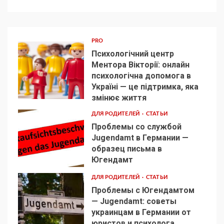
PRO
Психологічний центр
Ментора Вікторії: онлайн
психологічна допомога в
Україні — це підтримка, яка
1
змінює життя
ДЛЯ РОДИТЕЛЕЙ
СТАТЬИ
Проблемы со службой
Jugendamt в Германии —
образец письма в
2
Югендамт
ДЛЯ РОДИТЕЛЕЙ
СТАТЬИ
Проблемы с Югендамтом
— Jugendamt: советы
украинцам в Германии от
3
юристов и психолога