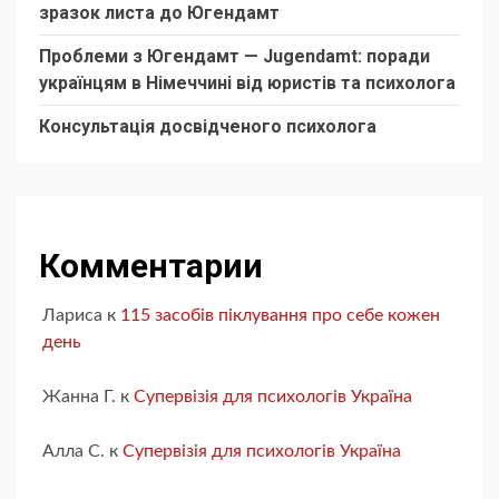
зразок листа до Югендамт
Проблеми з Югендамт — Jugendamt: поради
українцям в Німеччині від юристів та психолога
Консультація досвідченого психолога
Комментарии
Лариса
к
115 засобів піклування про себе кожен
день
Жанна Г.
к
Супервізія для психологів Україна
Алла С.
к
Супервізія для психологів Україна