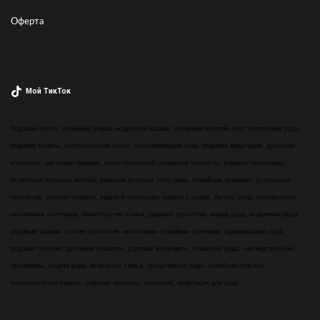
Оферта
Мой ТикТок
Родовые обеты, семейные узоры, исцеление кармы, очищение энергий, восстановление рода,
родовая память, энергетические блоки, трансформация рода, родовая медитация, духовное
очищение, наследие предков, связь поколений, семейные ценности, родовые программы,
исцеление прошлых жизней, родовые ритуалы, сила рода, семейные традиции, устранение
проклятий, энергия предков, родовой потенциал, работа с родом, баланс рода, преодоление
негативных паттернов, благополучие семьи, родовое проклятие, карма рода, исцеление рода,
родовые травмы, снятие проклятия, негативные семейные сценарии, гармонизация рода,
родовая энергия, духовное развитие, родовые конфликты, очищение рода, наследственные
программы, защита рода, исцеление семьи, продолжение рода, семейное счастье,
энергетическая работа, родовые практики, пранаяма, медитация для рода