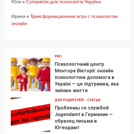
Юля
к
Супервізія для психологів Україна
Ирина
к
Трансформационная игра с психологом
онлайн
PRO
Психологічний центр
Ментора Вікторії: онлайн
психологічна допомога в
Україні — це підтримка, яка
1
змінює життя
ДЛЯ РОДИТЕЛЕЙ
СТАТЬИ
Проблемы со службой
Jugendamt в Германии —
образец письма в
2
Югендамт