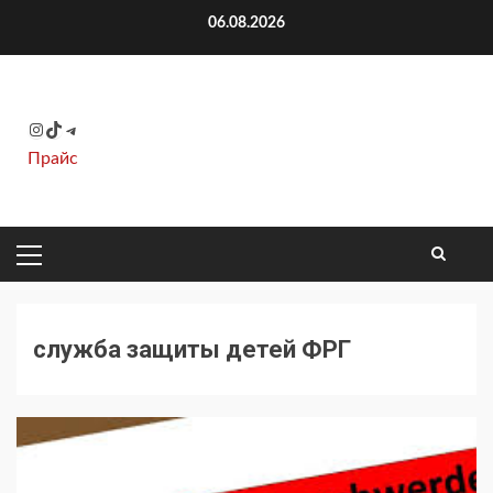
Перейти
06.08.2026
к
содержимому
Instagram
TikTok
Telegram
Прайс
ОСНОВНОЕ
МЕНЮ
служба защиты детей ФРГ