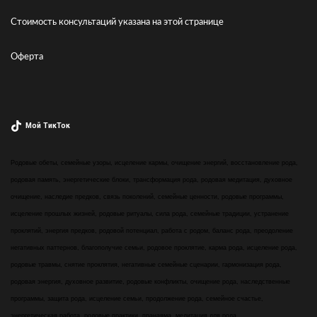
Стоимость консультаций указана
на этой странице
Оферта
Мой ТикТок
Родовые обеты, семейные узоры, исцеление кармы, очищение энергий, восстановление рода,
родовая память, энергетические блоки, трансформация рода, родовая медитация, духовное
очищение, наследие предков, связь поколений, семейные ценности, родовые программы,
исцеление прошлых жизней, родовые ритуалы, сила рода, семейные традиции, устранение
проклятий, энергия предков, родовой потенциал, работа с родом, баланс рода, преодоление
негативных паттернов, благополучие семьи, родовое проклятие, карма рода, исцеление рода,
родовые травмы, снятие проклятия, негативные семейные сценарии, гармонизация рода,
родовая энергия, духовное развитие, родовые конфликты, очищение рода, наследственные
программы, защита рода, исцеление семьи, продолжение рода, семейное счастье,
энергетическая работа, родовые практики, пранаяма, медитация для рода