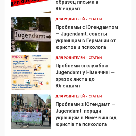
образец письма в
2
Югендамт
ДЛЯ РОДИТЕЛЕЙ
СТАТЬИ
Проблемы с Югендамтом
— Jugendamt: советы
украинцам в Германии от
3
юристов и психолога
ДЛЯ РОДИТЕЛЕЙ
СТАТЬИ
Проблеми зі службою
Jugendamt у Німеччині —
зразок листа до
4
Югендамт
ДЛЯ РОДИТЕЛЕЙ
СТАТЬИ
Проблеми з Югендамт —
Jugendamt: поради
українцям в Німеччині від
5
юристів та психолога