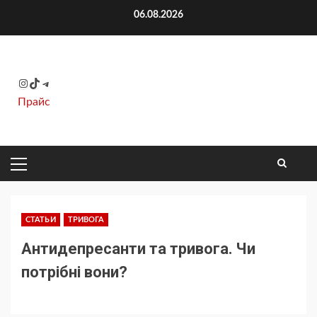
Перейти
06.08.2026
к
содержимому
Instagram
TikTok
Telegram
Прайс
ОСНОВНОЕ
МЕНЮ
СТАТЬИ
ТРИВОГА
Антидепресанти та тривога. Чи
потрібні вони?