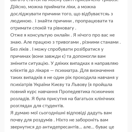
Дійсно, можна приймати ліки, а можна
досліджувати причини того, що відбуваєтсяь з
людиною. і знайти причини , пропрацювати та
отримати спокій та рівновагу .
Отже я консультую онлайн . Я нічого про вас не
знаю. Але працюю з тривогами , різними станами .
Без ліків . І можу спробувати розібратися у
причинах (вони завжди є) та допомогли вам
змінити ситуацію. У дяіких випадках я направляю
клієнтів до лікаря — психиатра. Для визначення
таких випадків я не один рік проходила навчаня у
психіатрів України Києву та Львову (я пройшла
повний курс навчання Пропедевтика психичних
розладів. Я була присутня на багатьох клінічних
розглядах для студентів.
Я думаю мої сьогоднішні відповіді дадуть вам
почву для роздумів . Ніхто не забороніть вам
звернутися до антидепресантів… але… буває це