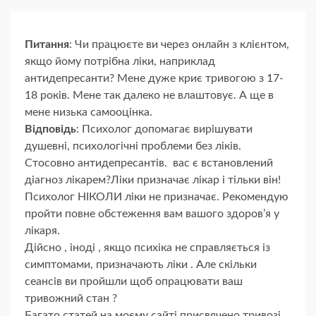
Питання
: Чи працюєте ви через онлайн з клієнтом,
якщо йому потрібна ліки, наприклад
антидепресанти? Мене дуже криє тривогою з 17-
18 років. Мене так далеко не влаштовує. А ще в
мене низька самооцінка.
Відповідь
: Психолог допомагає вирішувати
душевні, психологічні проблеми без ліків.
Стосовно антидепресантів. вас є встановлений
діагноз лікарем?Ліки призначає лікар і тільки він!
Психолог НІКОЛИ ліки не призначає. Рекомендую
пройти повне обстеження вам вашого здоров’я у
лікаря.
Дійсно , іноді , якщо психіка не справляється із
симптомами, призначають ліки . Але скільки
сеансів ви пройшли щоб опрацювати ваш
тривожний стан ?
Багато статей на моєму сайті присвячено тривозі.