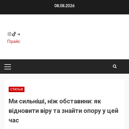
Перейти
08.08.2026
к
содержимому
Instagram
TikTok
Telegram
Прайс
ОСНОВНОЕ
МЕНЮ
СТАТЬИ
Ми сильніші, ніж обставини: як
відновити віру та знайти опору у цей
час