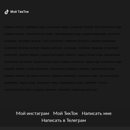
Мой ТикТок
Родовые обеты, семейные узоры, исцеление кармы, очищение энергий, восстановление рода,
родовая память, энергетические блоки, трансформация рода, родовая медитация, духовное
очищение, наследие предков, связь поколений, семейные ценности, родовые программы,
исцеление прошлых жизней, родовые ритуалы, сила рода, семейные традиции, устранение
проклятий, энергия предков, родовой потенциал, работа с родом, баланс рода, преодоление
негативных паттернов, благополучие семьи, родовое проклятие, карма рода, исцеление рода,
родовые травмы, снятие проклятия, негативные семейные сценарии, гармонизация рода,
родовая энергия, духовное развитие, родовые конфликты, очищение рода, наследственные
программы, защита рода, исцеление семьи, продолжение рода, семейное счастье,
энергетическая работа, родовые практики, пранаяма, медитация для рода
Мой инстаграм
Мой ТикТок
Написать мне
Написать в Телеграм