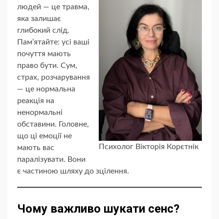
людей — це травма,
яка залишає
глибокий слід.
Пам’ятайте: усі ваші
почуття мають
право бути. Сум,
страх, розчарування
— це нормальна
реакція на
ненормальні
обставини. Головне,
що ці емоції не
Психолог Вікторія Корєтнік
мають вас
паралізувати. Вони
є частиною шляху до зцілення.
Чому важливо шукати сенс?