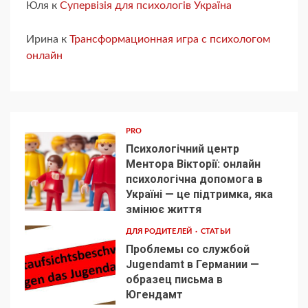
Юля
к
Супервізія для психологів Україна
Ирина
к
Трансформационная игра с психологом
онлайн
PRO
Психологічний центр
Ментора Вікторії: онлайн
психологічна допомога в
Україні — це підтримка, яка
1
змінює життя
ДЛЯ РОДИТЕЛЕЙ
СТАТЬИ
Проблемы со службой
Jugendamt в Германии —
образец письма в
2
Югендамт