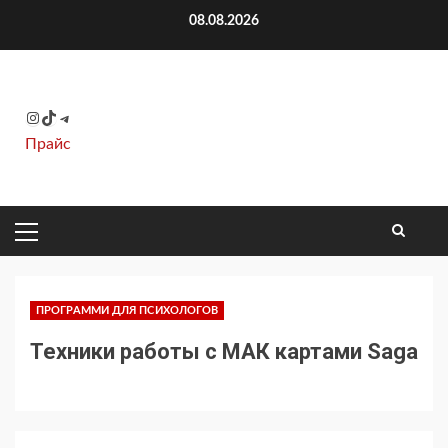
Перейти
08.08.2026
к
содержимому
Instagram
TikTok
Telegram
Прайс
ОСНОВНОЕ
МЕНЮ
ПРОГРАММИ ДЛЯ ПСИХОЛОГОВ
Техники работы с МАК картами Saga