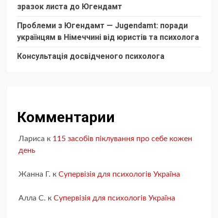
зразок листа до Югендамт
Проблеми з Югендамт — Jugendamt: поради
українцям в Німеччині від юристів та психолога
Консультація досвідченого психолога
Комментарии
Лариса
к
115 засобів піклування про себе кожен
день
Жанна Г.
к
Супервізія для психологів Україна
Алла С.
к
Супервізія для психологів Україна