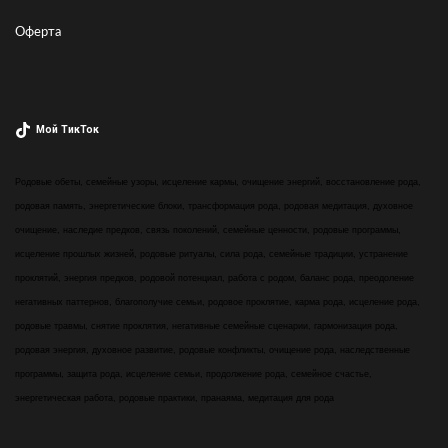
Оферта
Мой ТикТок
Родовые обеты, семейные узоры, исцеление кармы, очищение энергий, восстановление рода,
родовая память, энергетические блоки, трансформация рода, родовая медитация, духовное
очищение, наследие предков, связь поколений, семейные ценности, родовые программы,
исцеление прошлых жизней, родовые ритуалы, сила рода, семейные традиции, устранение
проклятий, энергия предков, родовой потенциал, работа с родом, баланс рода, преодоление
негативных паттернов, благополучие семьи, родовое проклятие, карма рода, исцеление рода,
родовые травмы, снятие проклятия, негативные семейные сценарии, гармонизация рода,
родовая энергия, духовное развитие, родовые конфликты, очищение рода, наследственные
программы, защита рода, исцеление семьи, продолжение рода, семейное счастье,
энергетическая работа, родовые практики, пранаяма, медитация для рода